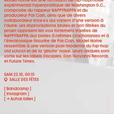
Model Home est une formation de hip-hop/noise
expérimental hyperprolifique de Washington D.C.,
composée du rappeur NAPPYNAPPA et du
producteur Pat Cain, ainsi que de divers
collaborateur·trice·x·s qui varient d’une version à
l’autre. Les improvisations brutes et non filtrées du
projet opposent les voix fortement traitées de
NAPPYNAPPA aux boites à rythmes crachotantes et à
l’électronique fissurée de Pat Cain. Model Home
ressemble à une version post-moderne du hip-hop
old school et de la ‘glitchy’ noise. Leurs disques sont
sortis sur les labels Disciples, Don Giovanni Records
et Future Times.
SAM 22.10, 00:15
SALLE DES FÊTES
[ Bandcamp ]
[ Instagram ]
Yeah You
[ → Achat billet ]