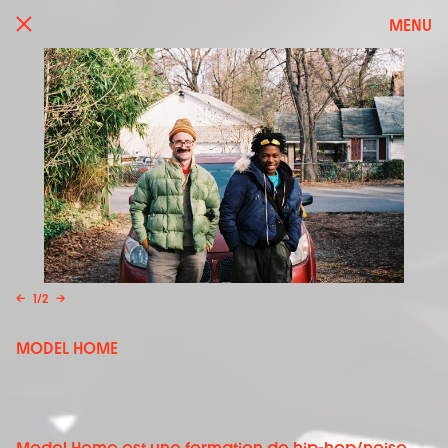
MENU
←
1
/
2
→
MODEL HOME