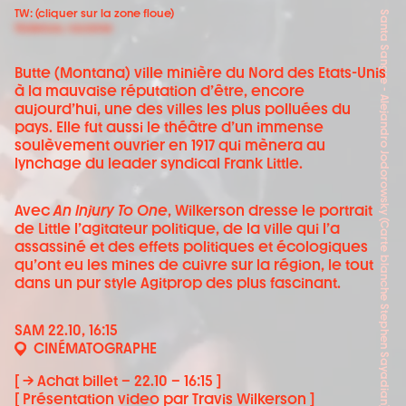
TW: (cliquer sur la zone floue)
Santa Sangre - Alejandro Jodorowsky (Carte blanche Stephen Sayadian)
Violence, racisme
Butte (Montana) ville minière du Nord des Etats-Unis
à la mauvaise réputation d’être, encore
aujourd’hui, une des villes les plus polluées du
pays. Elle fut aussi le théâtre d’un immense
soulèvement ouvrier en 1917 qui mènera au
lynchage du leader syndical Frank Little.
Avec
An Injury To One
, Wilkerson dresse le portrait
de Little l’agitateur politique, de la ville qui l’a
assassiné et des effets politiques et écologiques
qu’ont eu les mines de cuivre sur la région, le tout
dans un pur style Agitprop des plus fascinant.
SAM 22.10, 16:15
CINÉMATOGRAPHE
[ → Achat billet – 22.10 – 16:15 ]
[ Présentation video par Travis Wilkerson ]