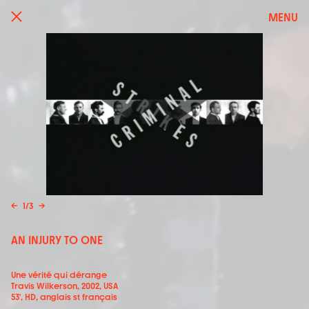
MENU
←
1
/
3
→
AN INJURY TO ONE
Une vérité qui dérange
Travis Wilkerson, 2002, USA
53', HD, anglais st français